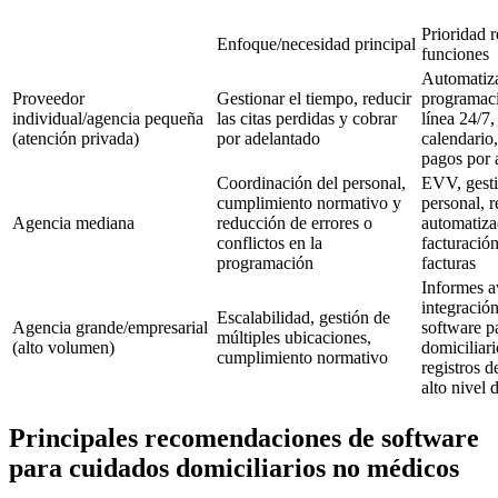
Prioridad 
Enfoque/necesidad principal
funciones
Automatiz
Proveedor
Gestionar el tiempo, reducir
programaci
individual/agencia pequeña
las citas perdidas y cobrar
línea 24/7,
(atención privada)
por adelantado
calendario,
pagos por 
Coordinación del personal,
EVV, gesti
cumplimiento normativo y
personal, r
Agencia mediana
reducción de errores o
automatiza
conflictos en la
facturació
programación
facturas
Informes a
integració
Escalabilidad, gestión de
Agencia grande/empresarial
software p
múltiples ubicaciones,
(alto volumen)
domiciliar
cumplimiento normativo
registros d
alto nivel 
Principales recomendaciones de software
para cuidados domiciliarios no médicos