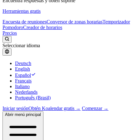
Encuentra respuestas y obtén soporte
Herramientas gratis
Encuesta de reuniones
Conversor de zonas horarias
Temporizador
Pomodoro
Creador de horarios
Precios
Seleccionar idioma
Deutsch
English
Español
Français
Italiano
Nederlands
Português (Brasil)
Iniciar sesión
Obtén Koalendar gratis →
Comenzar →
Abrir menú principal