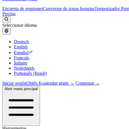
Encuesta de reuniones
Conversor de zonas horarias
Temporizador Po
Precios
Seleccionar idioma
Deutsch
English
Español
Français
Italiano
Nederlands
Português (Brasil)
Iniciar sesión
Obtén Koalendar gratis →
Comenzar →
Abrir menú principal
Herramientas