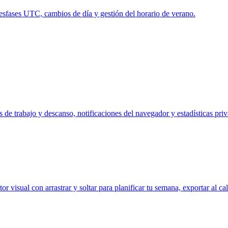
desfases UTC, cambios de día y gestión del horario de verano.
de trabajo y descanso, notificaciones del navegador y estadísticas priv
r visual con arrastrar y soltar para planificar tu semana, exportar al cal