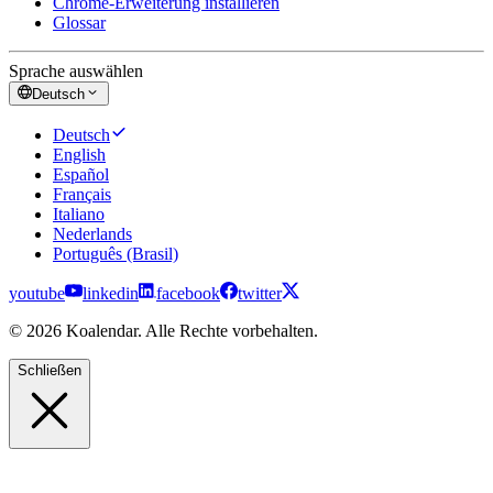
Chrome-Erweiterung installieren
Glossar
Sprache auswählen
Deutsch
Deutsch
English
Español
Français
Italiano
Nederlands
Português (Brasil)
youtube
linkedin
facebook
twitter
© 2026 Koalendar. Alle Rechte vorbehalten.
Schließen