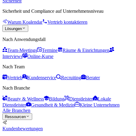
Sicherheit
Sicherheit und Compliance auf Unternehmensniveau
Warum Koalendar
Vertrieb kontaktieren
Lösungen
Nach Anwendungsfall
Team-Meetings
Termine
Räume & Einrichtungen
Interviews
Online-Kurse
Nach Team
Vertrieb
Kundenservice
Recruiting
Berater
Nach Branche
Beauty & Wellness
Bildung
Dienstleister
Lokale
Dienstleister
Gesundheit & Medizin
Kleine Unternehmen
Alle Branchen
Ressourcen
Kundenbewertungen