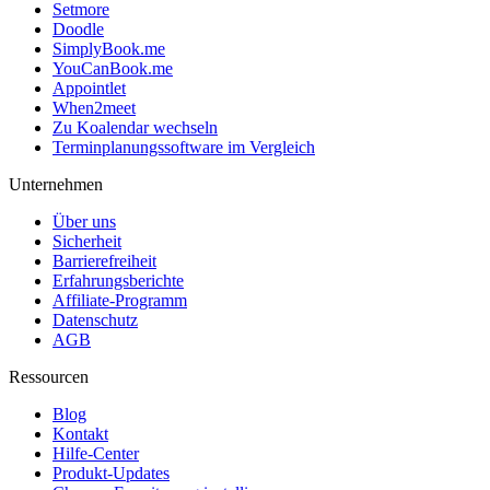
Setmore
Doodle
SimplyBook.me
YouCanBook.me
Appointlet
When2meet
Zu Koalendar wechseln
Terminplanungssoftware im Vergleich
Unternehmen
Über uns
Sicherheit
Barrierefreiheit
Erfahrungsberichte
Affiliate-Programm
Datenschutz
AGB
Ressourcen
Blog
Kontakt
Hilfe-Center
Produkt-Updates