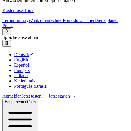
Antworten finden und Support erhalten
Kostenlose Tools
Terminumfrage
Zeitzonenrechner
Pomodoro-Timer
Dienstplaner
Preise
Sprache auswählen
Deutsch
English
Español
Français
Italiano
Nederlands
Português (Brasil)
Anmelden
Jetzt testen →
Jetzt starten →
Hauptmenü öffnen