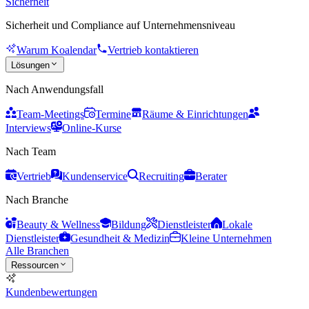
Sicherheit
Sicherheit und Compliance auf Unternehmensniveau
Warum Koalendar
Vertrieb kontaktieren
Lösungen
Nach Anwendungsfall
Team-Meetings
Termine
Räume & Einrichtungen
Interviews
Online-Kurse
Nach Team
Vertrieb
Kundenservice
Recruiting
Berater
Nach Branche
Beauty & Wellness
Bildung
Dienstleister
Lokale
Dienstleister
Gesundheit & Medizin
Kleine Unternehmen
Alle Branchen
Ressourcen
Kundenbewertungen