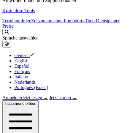
Antworten finden und Support erhalten
Kostenlose Tools
Terminumfrage
Zeitzonenrechner
Pomodoro-Timer
Dienstplaner
Preise
Sprache auswählen
Deutsch
English
Español
Français
Italiano
Nederlands
Português (Brasil)
Anmelden
Jetzt testen →
Jetzt starten →
Hauptmenü öffnen