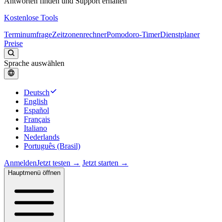
Antworten finden und Support erhalten
Kostenlose Tools
Terminumfrage
Zeitzonenrechner
Pomodoro-Timer
Dienstplaner
Preise
Sprache auswählen
Deutsch
English
Español
Français
Italiano
Nederlands
Português (Brasil)
Anmelden
Jetzt testen →
Jetzt starten →
Hauptmenü öffnen