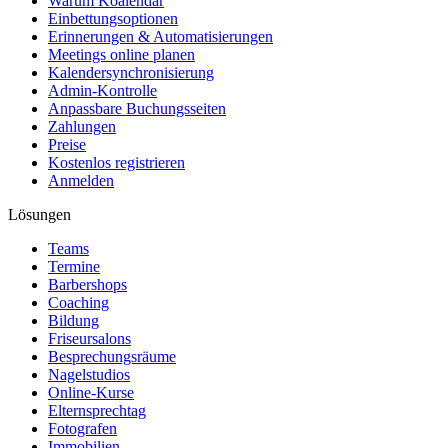
Warum Koalendar
Einbettungsoptionen
Erinnerungen & Automatisierungen
Meetings online planen
Kalendersynchronisierung
Admin-Kontrolle
Anpassbare Buchungsseiten
Zahlungen
Preise
Kostenlos registrieren
Anmelden
Lösungen
Teams
Termine
Barbershops
Coaching
Bildung
Friseursalons
Besprechungsräume
Nagelstudios
Online-Kurse
Elternsprechtag
Fotografen
Immobilien