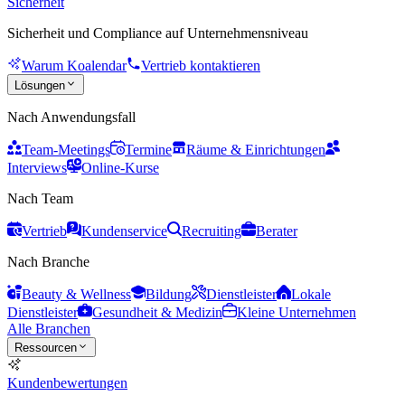
Sicherheit
Sicherheit und Compliance auf Unternehmensniveau
Warum Koalendar
Vertrieb kontaktieren
Lösungen
Nach Anwendungsfall
Team-Meetings
Termine
Räume & Einrichtungen
Interviews
Online-Kurse
Nach Team
Vertrieb
Kundenservice
Recruiting
Berater
Nach Branche
Beauty & Wellness
Bildung
Dienstleister
Lokale
Dienstleister
Gesundheit & Medizin
Kleine Unternehmen
Alle Branchen
Ressourcen
Kundenbewertungen