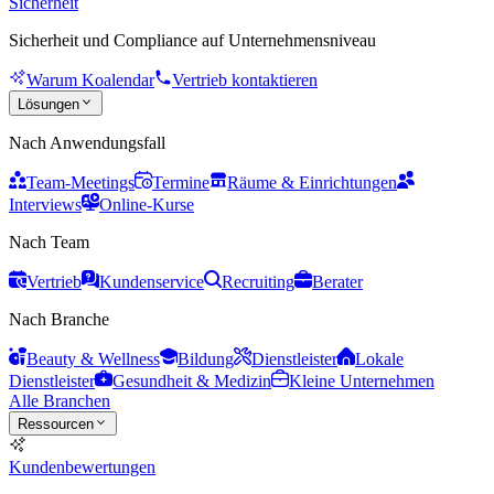
Sicherheit
Sicherheit und Compliance auf Unternehmensniveau
Warum Koalendar
Vertrieb kontaktieren
Lösungen
Nach Anwendungsfall
Team-Meetings
Termine
Räume & Einrichtungen
Interviews
Online-Kurse
Nach Team
Vertrieb
Kundenservice
Recruiting
Berater
Nach Branche
Beauty & Wellness
Bildung
Dienstleister
Lokale
Dienstleister
Gesundheit & Medizin
Kleine Unternehmen
Alle Branchen
Ressourcen
Kundenbewertungen