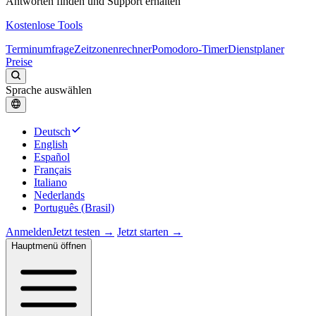
Antworten finden und Support erhalten
Kostenlose Tools
Terminumfrage
Zeitzonenrechner
Pomodoro-Timer
Dienstplaner
Preise
Sprache auswählen
Deutsch
English
Español
Français
Italiano
Nederlands
Português (Brasil)
Anmelden
Jetzt testen →
Jetzt starten →
Hauptmenü öffnen