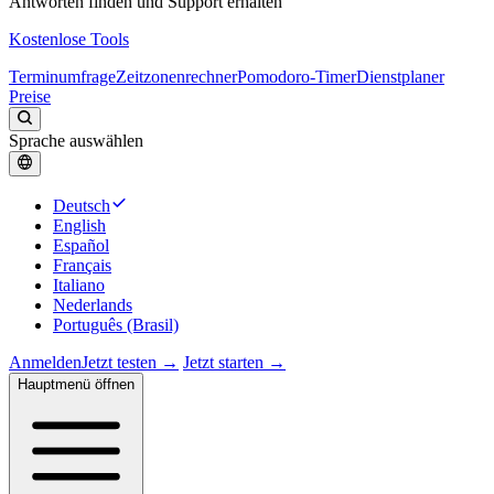
Antworten finden und Support erhalten
Kostenlose Tools
Terminumfrage
Zeitzonenrechner
Pomodoro-Timer
Dienstplaner
Preise
Sprache auswählen
Deutsch
English
Español
Français
Italiano
Nederlands
Português (Brasil)
Anmelden
Jetzt testen →
Jetzt starten →
Hauptmenü öffnen