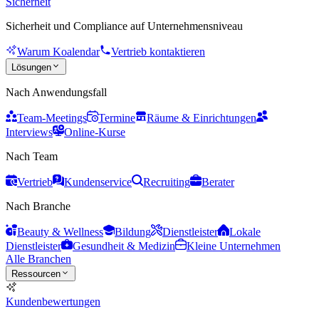
Sicherheit
Sicherheit und Compliance auf Unternehmensniveau
Warum Koalendar
Vertrieb kontaktieren
Lösungen
Nach Anwendungsfall
Team-Meetings
Termine
Räume & Einrichtungen
Interviews
Online-Kurse
Nach Team
Vertrieb
Kundenservice
Recruiting
Berater
Nach Branche
Beauty & Wellness
Bildung
Dienstleister
Lokale
Dienstleister
Gesundheit & Medizin
Kleine Unternehmen
Alle Branchen
Ressourcen
Kundenbewertungen