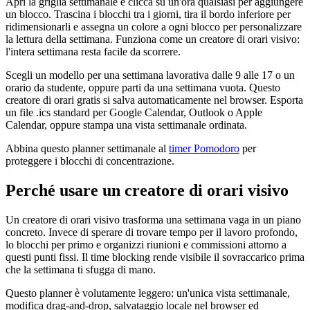
Apri la griglia settimanale e clicca su un'ora qualsiasi per aggiungere
un blocco. Trascina i blocchi tra i giorni, tira il bordo inferiore per
ridimensionarli e assegna un colore a ogni blocco per personalizzare
la lettura della settimana. Funziona come un creatore di orari visivo:
l'intera settimana resta facile da scorrere.
Scegli un modello per una settimana lavorativa dalle 9 alle 17 o un
orario da studente, oppure parti da una settimana vuota. Questo
creatore di orari gratis si salva automaticamente nel browser. Esporta
un file .ics standard per Google Calendar, Outlook o Apple
Calendar, oppure stampa una vista settimanale ordinata.
Abbina questo planner settimanale al
timer Pomodoro
per
proteggere i blocchi di concentrazione.
Perché usare un creatore di orari visivo
Un creatore di orari visivo trasforma una settimana vaga in un piano
concreto. Invece di sperare di trovare tempo per il lavoro profondo,
lo blocchi per primo e organizzi riunioni e commissioni attorno a
questi punti fissi. Il time blocking rende visibile il sovraccarico prima
che la settimana ti sfugga di mano.
Questo planner è volutamente leggero: un'unica vista settimanale,
modifica drag-and-drop, salvataggio locale nel browser ed