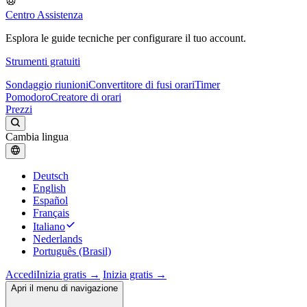
Centro Assistenza
Esplora le guide tecniche per configurare il tuo account.
Strumenti gratuiti
Sondaggio riunioni
Convertitore di fusi orari
Timer
Pomodoro
Creatore di orari
Prezzi
Cambia lingua
Deutsch
English
Español
Français
Italiano
Nederlands
Português (Brasil)
Accedi
Inizia gratis →
Inizia gratis →
Apri il menu di navigazione