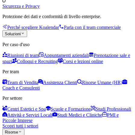
Sicurezza e Privacy
Protezione dei dati e conformità di livello enterprise.
Perché scegliere Koalendar
Parla con il team commerciale
Soluzioni
Per caso d'uso
Riunioni di team
Appuntamenti aziendali
Prenotazione sale e
spazi
Colloqui e Recruiting
Corsi e lezioni online
Per team
Team di Vendita
Assistenza Clienti
Risorse Umane (HR)
Coach e Consulenti
Per settore
Centri Estetici e Spa
Scuole e Formazione
Studi Professionali
Attività e Servizi Locali
Studi Medici e Cliniche
PMI e
Piccole Imprese
Scopri tutti i settori
Risorse