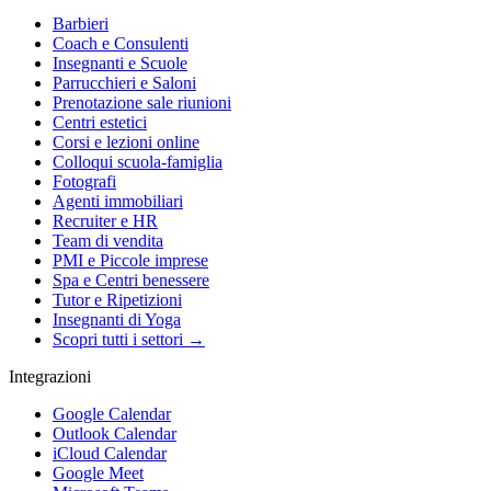
Barbieri
Coach e Consulenti
Insegnanti e Scuole
Parrucchieri e Saloni
Prenotazione sale riunioni
Centri estetici
Corsi e lezioni online
Colloqui scuola-famiglia
Fotografi
Agenti immobiliari
Recruiter e HR
Team di vendita
PMI e Piccole imprese
Spa e Centri benessere
Tutor e Ripetizioni
Insegnanti di Yoga
Scopri tutti i settori →
Integrazioni
Google Calendar
Outlook Calendar
iCloud Calendar
Google Meet