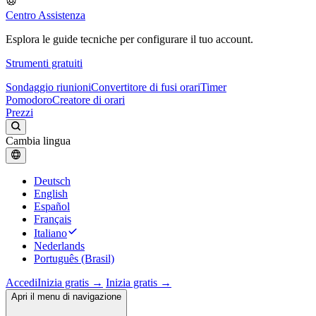
Centro Assistenza
Esplora le guide tecniche per configurare il tuo account.
Strumenti gratuiti
Sondaggio riunioni
Convertitore di fusi orari
Timer
Pomodoro
Creatore di orari
Prezzi
Cambia lingua
Deutsch
English
Español
Français
Italiano
Nederlands
Português (Brasil)
Accedi
Inizia gratis →
Inizia gratis →
Apri il menu di navigazione