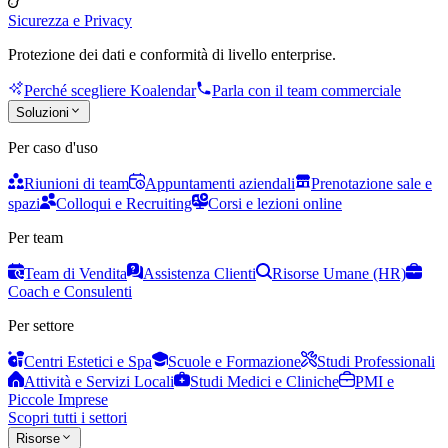
Sicurezza e Privacy
Protezione dei dati e conformità di livello enterprise.
Perché scegliere Koalendar
Parla con il team commerciale
Soluzioni
Per caso d'uso
Riunioni di team
Appuntamenti aziendali
Prenotazione sale e
spazi
Colloqui e Recruiting
Corsi e lezioni online
Per team
Team di Vendita
Assistenza Clienti
Risorse Umane (HR)
Coach e Consulenti
Per settore
Centri Estetici e Spa
Scuole e Formazione
Studi Professionali
Attività e Servizi Locali
Studi Medici e Cliniche
PMI e
Piccole Imprese
Scopri tutti i settori
Risorse