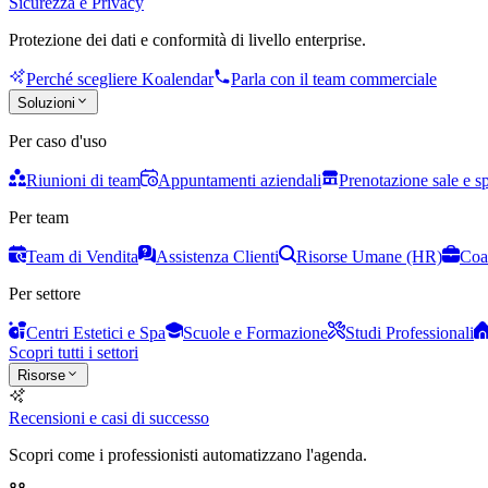
Sicurezza e Privacy
Protezione dei dati e conformità di livello enterprise.
Perché scegliere Koalendar
Parla con il team commerciale
Soluzioni
Per caso d'uso
Riunioni di team
Appuntamenti aziendali
Prenotazione sale e s
Per team
Team di Vendita
Assistenza Clienti
Risorse Umane (HR)
Coa
Per settore
Centri Estetici e Spa
Scuole e Formazione
Studi Professionali
Scopri tutti i settori
Risorse
Recensioni e casi di successo
Scopri come i professionisti automatizzano l'agenda.