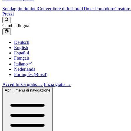
Sondaggio riunioni
Convertitore di fusi orari
Timer Pomodoro
Creatore 
Prezzi
Cambia lingua
Deutsch
English
Español
Français
Italiano
Nederlands
Português (Brasil)
Accedi
Inizia gratis →
Inizia gratis →
Apri il menu di navigazione