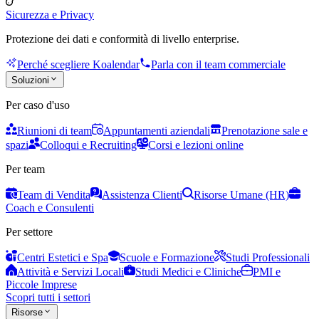
Sicurezza e Privacy
Protezione dei dati e conformità di livello enterprise.
Perché scegliere Koalendar
Parla con il team commerciale
Soluzioni
Per caso d'uso
Riunioni di team
Appuntamenti aziendali
Prenotazione sale e
spazi
Colloqui e Recruiting
Corsi e lezioni online
Per team
Team di Vendita
Assistenza Clienti
Risorse Umane (HR)
Coach e Consulenti
Per settore
Centri Estetici e Spa
Scuole e Formazione
Studi Professionali
Attività e Servizi Locali
Studi Medici e Cliniche
PMI e
Piccole Imprese
Scopri tutti i settori
Risorse