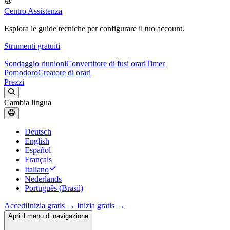
Centro Assistenza
Esplora le guide tecniche per configurare il tuo account.
Strumenti gratuiti
Sondaggio riunioni
Convertitore di fusi orari
Timer
Pomodoro
Creatore di orari
Prezzi
Cambia lingua
Deutsch
English
Español
Français
Italiano
Nederlands
Português (Brasil)
Accedi
Inizia gratis →
Inizia gratis →
Apri il menu di navigazione