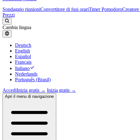
Sondaggio riunioni
Convertitore di fusi orari
Timer Pomodoro
Creatore 
Prezzi
Cambia lingua
Deutsch
English
Español
Français
Italiano
Nederlands
Português (Brasil)
Accedi
Inizia gratis →
Inizia gratis →
Apri il menu di navigazione