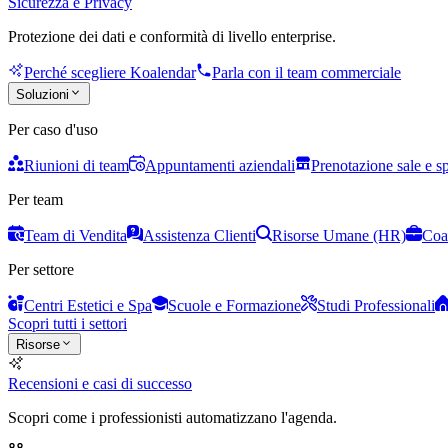
Sicurezza e Privacy
Protezione dei dati e conformità di livello enterprise.
Perché scegliere Koalendar
Parla con il team commerciale
Soluzioni
Per caso d'uso
Riunioni di team
Appuntamenti aziendali
Prenotazione sale e s
Per team
Team di Vendita
Assistenza Clienti
Risorse Umane (HR)
Coa
Per settore
Centri Estetici e Spa
Scuole e Formazione
Studi Professionali
Scopri tutti i settori
Risorse
Recensioni e casi di successo
Scopri come i professionisti automatizzano l'agenda.