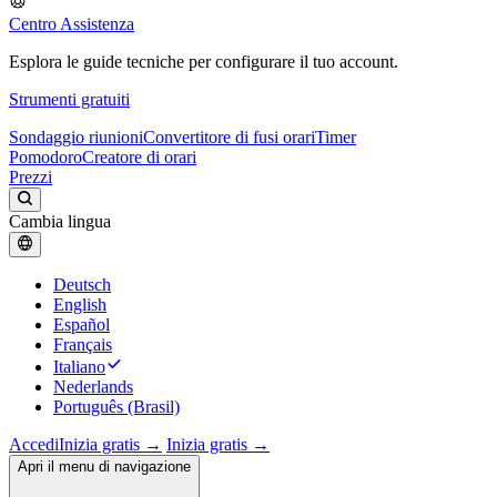
Centro Assistenza
Esplora le guide tecniche per configurare il tuo account.
Strumenti gratuiti
Sondaggio riunioni
Convertitore di fusi orari
Timer
Pomodoro
Creatore di orari
Prezzi
Cambia lingua
Deutsch
English
Español
Français
Italiano
Nederlands
Português (Brasil)
Accedi
Inizia gratis →
Inizia gratis →
Apri il menu di navigazione