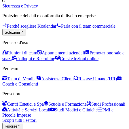
Sicurezza e Privacy
Protezione dei dati e conformità di livello enterprise.
Perché scegliere Koalendar
Parla con il team commerciale
Soluzioni
Per caso d'uso
Riunioni di team
Appuntamenti aziendali
Prenotazione sale e
spazi
Colloqui e Recruiting
Corsi e lezioni online
Per team
Team di Vendita
Assistenza Clienti
Risorse Umane (HR)
Coach e Consulenti
Per settore
Centri Estetici e Spa
Scuole e Formazione
Studi Professionali
Attività e Servizi Locali
Studi Medici e Cliniche
PMI e
Piccole Imprese
Scopri tutti i settori
Risorse