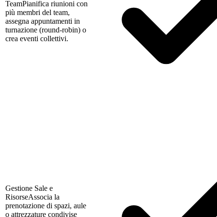
Team
Pianifica riunioni con
più membri del team,
assegna appuntamenti in
turnazione (round-robin) o
crea eventi collettivi.
Gestione Sale e
Risorse
Associa la
prenotazione di spazi, aule
o attrezzature condivise