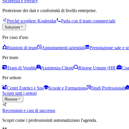
Sicurezza e Privacy
Protezione dei dati e conformità di livello enterprise.
Perché scegliere Koalendar
Parla con il team commerciale
Soluzioni
Per caso d'uso
Riunioni di team
Appuntamenti aziendali
Prenotazione sale e s
Per team
Team di Vendita
Assistenza Clienti
Risorse Umane (HR)
Coa
Per settore
Centri Estetici e Spa
Scuole e Formazione
Studi Professionali
Scopri tutti i settori
Risorse
Recensioni e casi di successo
Scopri come i professionisti automatizzano l'agenda.