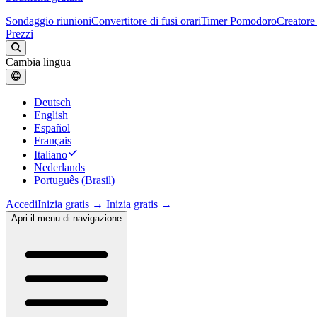
Sondaggio riunioni
Convertitore di fusi orari
Timer Pomodoro
Creatore 
Prezzi
Cambia lingua
Deutsch
English
Español
Français
Italiano
Nederlands
Português (Brasil)
Accedi
Inizia gratis →
Inizia gratis →
Apri il menu di navigazione