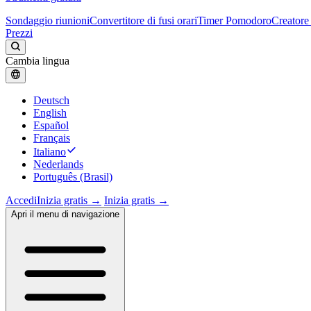
Sondaggio riunioni
Convertitore di fusi orari
Timer Pomodoro
Creatore 
Prezzi
Cambia lingua
Deutsch
English
Español
Français
Italiano
Nederlands
Português (Brasil)
Accedi
Inizia gratis →
Inizia gratis →
Apri il menu di navigazione