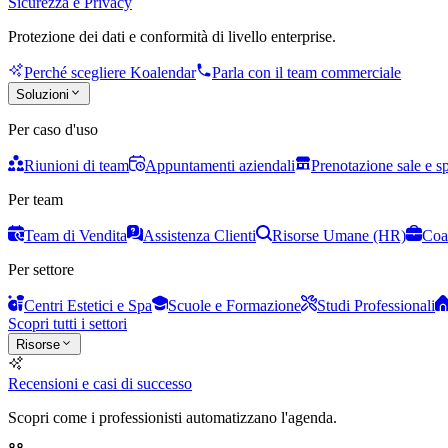
Sicurezza e Privacy
Protezione dei dati e conformità di livello enterprise.
Perché scegliere Koalendar
Parla con il team commerciale
Soluzioni
Per caso d'uso
Riunioni di team
Appuntamenti aziendali
Prenotazione sale e s
Per team
Team di Vendita
Assistenza Clienti
Risorse Umane (HR)
Coa
Per settore
Centri Estetici e Spa
Scuole e Formazione
Studi Professionali
Scopri tutti i settori
Risorse
Recensioni e casi di successo
Scopri come i professionisti automatizzano l'agenda.