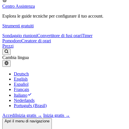
Centro Assistenza
Esplora le guide tecniche per configurare il tuo account.
Strumenti gratuiti
Sondaggio riunioni
Convertitore di fusi orari
Timer
Pomodoro
Creatore di orari
Prezzi
Cambia lingua
Deutsch
English
Español
Français
Italiano
Nederlands
Português (Brasil)
Accedi
Inizia gratis →
Inizia gratis →
Apri il menu di navigazione