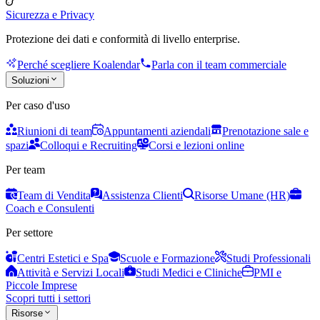
Sicurezza e Privacy
Protezione dei dati e conformità di livello enterprise.
Perché scegliere Koalendar
Parla con il team commerciale
Soluzioni
Per caso d'uso
Riunioni di team
Appuntamenti aziendali
Prenotazione sale e
spazi
Colloqui e Recruiting
Corsi e lezioni online
Per team
Team di Vendita
Assistenza Clienti
Risorse Umane (HR)
Coach e Consulenti
Per settore
Centri Estetici e Spa
Scuole e Formazione
Studi Professionali
Attività e Servizi Locali
Studi Medici e Cliniche
PMI e
Piccole Imprese
Scopri tutti i settori
Risorse