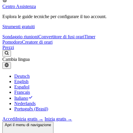
Centro Assistenza
Esplora le guide tecniche per configurare il tuo account.
Strumenti gratuiti
Sondaggio riunioni
Convertitore di fusi orari
Timer
Pomodoro
Creatore di orari
Prezzi
Cambia lingua
Deutsch
English
Español
Français
Italiano
Nederlands
Português (Brasil)
Accedi
Inizia gratis →
Inizia gratis →
Apri il menu di navigazione