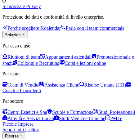
Sicurezza e Privacy
Protezione dei dati e conformità di livello enterprise.
Perché scegliere Koalendar
Parla con il team commerciale
Soluzioni
Per caso d'uso
Riunioni di team
Appuntamenti aziendali
Prenotazione sale e
spazi
Colloqui e Recruiting
Corsi e lezioni online
Per team
Team di Vendita
Assistenza Clienti
Risorse Umane (HR)
Coach e Consulenti
Per settore
Centri Estetici e Spa
Scuole e Formazione
Studi Professionali
Attività e Servizi Locali
Studi Medici e Cliniche
PMI e
Piccole Imprese
Scopri tutti i settori
Risorse