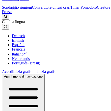
Sondaggio riunioni
Convertitore di fusi orari
Timer Pomodoro
Creatore 
Prezzi
Cambia lingua
Deutsch
English
Español
Français
Italiano
Nederlands
Português (Brasil)
Accedi
Inizia gratis →
Inizia gratis →
Apri il menu di navigazione