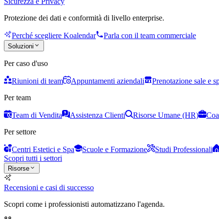
Sicurezza e Privacy
Protezione dei dati e conformità di livello enterprise.
Perché scegliere Koalendar
Parla con il team commerciale
Soluzioni
Per caso d'uso
Riunioni di team
Appuntamenti aziendali
Prenotazione sale e s
Per team
Team di Vendita
Assistenza Clienti
Risorse Umane (HR)
Coa
Per settore
Centri Estetici e Spa
Scuole e Formazione
Studi Professionali
Scopri tutti i settori
Risorse
Recensioni e casi di successo
Scopri come i professionisti automatizzano l'agenda.