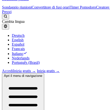
Sondaggio riunioni
Convertitore di fusi orari
Timer Pomodoro
Creatore 
Prezzi
Cambia lingua
Deutsch
English
Español
Français
Italiano
Nederlands
Português (Brasil)
Accedi
Inizia gratis →
Inizia gratis →
Apri il menu di navigazione