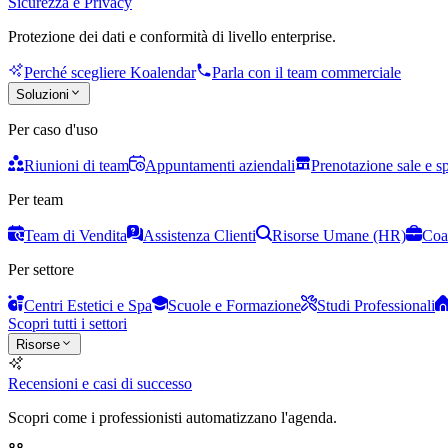
Sicurezza e Privacy
Protezione dei dati e conformità di livello enterprise.
Perché scegliere Koalendar
Parla con il team commerciale
Soluzioni
Per caso d'uso
Riunioni di team
Appuntamenti aziendali
Prenotazione sale e s
Per team
Team di Vendita
Assistenza Clienti
Risorse Umane (HR)
Coa
Per settore
Centri Estetici e Spa
Scuole e Formazione
Studi Professionali
Scopri tutti i settori
Risorse
Recensioni e casi di successo
Scopri come i professionisti automatizzano l'agenda.