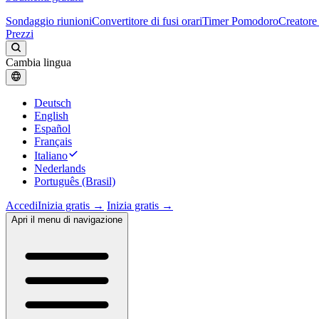
Sondaggio riunioni
Convertitore di fusi orari
Timer Pomodoro
Creatore 
Prezzi
Cambia lingua
Deutsch
English
Español
Français
Italiano
Nederlands
Português (Brasil)
Accedi
Inizia gratis →
Inizia gratis →
Apri il menu di navigazione