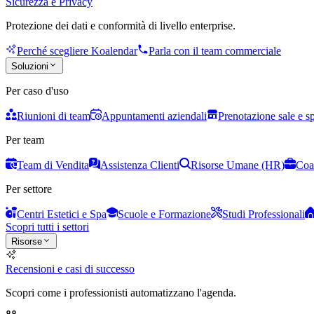
Sicurezza e Privacy
Protezione dei dati e conformità di livello enterprise.
Perché scegliere Koalendar
Parla con il team commerciale
Soluzioni
Per caso d'uso
Riunioni di team
Appuntamenti aziendali
Prenotazione sale e s
Per team
Team di Vendita
Assistenza Clienti
Risorse Umane (HR)
Coa
Per settore
Centri Estetici e Spa
Scuole e Formazione
Studi Professionali
Scopri tutti i settori
Risorse
Recensioni e casi di successo
Scopri come i professionisti automatizzano l'agenda.