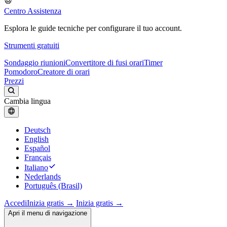
Centro Assistenza
Esplora le guide tecniche per configurare il tuo account.
Strumenti gratuiti
Sondaggio riunioni
Convertitore di fusi orari
Timer
Pomodoro
Creatore di orari
Prezzi
Cambia lingua
Deutsch
English
Español
Français
Italiano
Nederlands
Português (Brasil)
Accedi
Inizia gratis →
Inizia gratis →
Apri il menu di navigazione