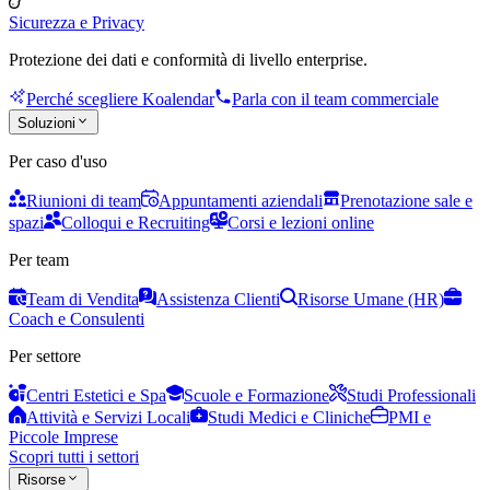
Sicurezza e Privacy
Protezione dei dati e conformità di livello enterprise.
Perché scegliere Koalendar
Parla con il team commerciale
Soluzioni
Per caso d'uso
Riunioni di team
Appuntamenti aziendali
Prenotazione sale e
spazi
Colloqui e Recruiting
Corsi e lezioni online
Per team
Team di Vendita
Assistenza Clienti
Risorse Umane (HR)
Coach e Consulenti
Per settore
Centri Estetici e Spa
Scuole e Formazione
Studi Professionali
Attività e Servizi Locali
Studi Medici e Cliniche
PMI e
Piccole Imprese
Scopri tutti i settori
Risorse