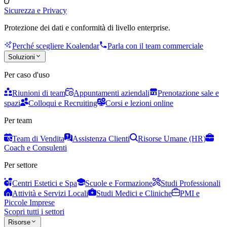
Sicurezza e Privacy
Protezione dei dati e conformità di livello enterprise.
Perché scegliere Koalendar
Parla con il team commerciale
Soluzioni
Per caso d'uso
Riunioni di team
Appuntamenti aziendali
Prenotazione sale e
spazi
Colloqui e Recruiting
Corsi e lezioni online
Per team
Team di Vendita
Assistenza Clienti
Risorse Umane (HR)
Coach e Consulenti
Per settore
Centri Estetici e Spa
Scuole e Formazione
Studi Professionali
Attività e Servizi Locali
Studi Medici e Cliniche
PMI e
Piccole Imprese
Scopri tutti i settori
Risorse