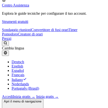
Centro Assistenza
Esplora le guide tecniche per configurare il tuo account.
Strumenti gratuiti
Sondaggio riunioni
Convertitore di fusi orari
Timer
Pomodoro
Creatore di orari
Prezzi
Cambia lingua
Deutsch
English
Español
Français
Italiano
Nederlands
Português (Brasil)
Accedi
Inizia gratis →
Inizia gratis →
Apri il menu di navigazione