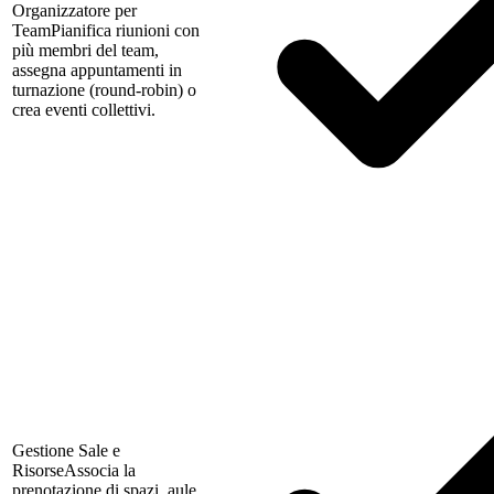
Organizzatore per
Team
Pianifica riunioni con
più membri del team,
assegna appuntamenti in
turnazione (round-robin) o
crea eventi collettivi.
Gestione Sale e
Risorse
Associa la
prenotazione di spazi, aule