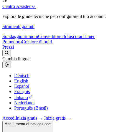
Centro Assistenza
Esplora le guide tecniche per configurare il tuo account.
Strumenti gratuiti
Sondaggio riunioni
Convertitore di fusi orari
Timer
Pomodoro
Creatore di orari
Prezzi
Cambia lingua
Deutsch
English
Español
Français
Italiano
Nederlands
Português (Brasil)
Accedi
Inizia gratis →
Inizia gratis →
Apri il menu di navigazione