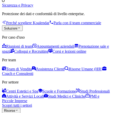
Sicurezza e Privacy
Protezione dei dati e conformità di livello enterprise.
Perché scegliere Koalendar
Parla con il team commerciale
Soluzioni
Per caso d'uso
Riunioni di team
Appuntamenti aziendali
Prenotazione sale e
spazi
Colloqui e Recruiting
Corsi e lezioni online
Per team
Team di Vendita
Assistenza Clienti
Risorse Umane (HR)
Coach e Consulenti
Per settore
Centri Estetici e Spa
Scuole e Formazione
Studi Professionali
Attività e Servizi Locali
Studi Medici e Cliniche
PMI e
Piccole Imprese
Scopri tutti i settori
Risorse