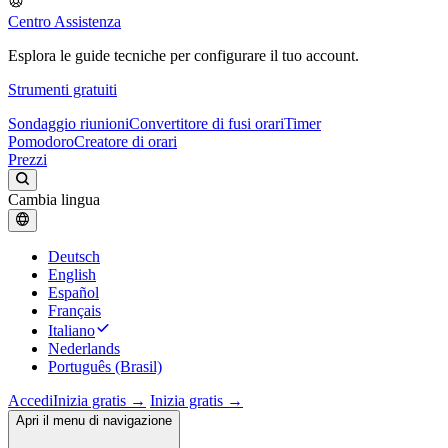
Centro Assistenza
Esplora le guide tecniche per configurare il tuo account.
Strumenti gratuiti
Sondaggio riunioni
Convertitore di fusi orari
Timer
Pomodoro
Creatore di orari
Prezzi
Cambia lingua
Deutsch
English
Español
Français
Italiano
Nederlands
Português (Brasil)
Accedi
Inizia gratis →
Inizia gratis →
Apri il menu di navigazione