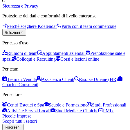
Sicurezza e Privacy
Protezione dei dati e conformità di livello enterprise.
Perché scegliere Koalendar
Parla con il team commerciale
Soluzioni
Per caso d'uso
Riunioni di team
Appuntamenti aziendali
Prenotazione sale e
spazi
Colloqui e Recruiting
Corsi e lezioni online
Per team
Team di Vendita
Assistenza Clienti
Risorse Umane (HR)
Coach e Consulenti
Per settore
Centri Estetici e Spa
Scuole e Formazione
Studi Professionali
Attività e Servizi Locali
Studi Medici e Cliniche
PMI e
Piccole Imprese
Scopri tutti i settori
Risorse