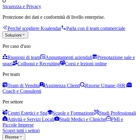
Sicurezza e Privacy
Protezione dei dati e conformità di livello enterprise.
Perché scegliere Koalendar
Parla con il team commerciale
Soluzioni
Per caso d'uso
Riunioni di team
Appuntamenti aziendali
Prenotazione sale e
spazi
Colloqui e Recruiting
Corsi e lezioni online
Per team
Team di Vendita
Assistenza Clienti
Risorse Umane (HR)
Coach e Consulenti
Per settore
Centri Estetici e Spa
Scuole e Formazione
Studi Professionali
Attività e Servizi Locali
Studi Medici e Cliniche
PMI e
Piccole Imprese
Scopri tutti i settori
Risorse