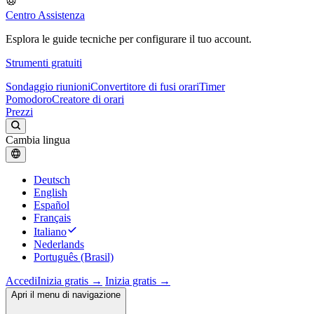
Centro Assistenza
Esplora le guide tecniche per configurare il tuo account.
Strumenti gratuiti
Sondaggio riunioni
Convertitore di fusi orari
Timer
Pomodoro
Creatore di orari
Prezzi
Cambia lingua
Deutsch
English
Español
Français
Italiano
Nederlands
Português (Brasil)
Accedi
Inizia gratis →
Inizia gratis →
Apri il menu di navigazione