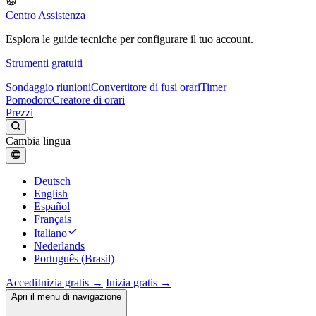
Centro Assistenza
Esplora le guide tecniche per configurare il tuo account.
Strumenti gratuiti
Sondaggio riunioni
Convertitore di fusi orari
Timer
Pomodoro
Creatore di orari
Prezzi
Cambia lingua
Deutsch
English
Español
Français
Italiano
Nederlands
Português (Brasil)
Accedi
Inizia gratis →
Inizia gratis →
Apri il menu di navigazione