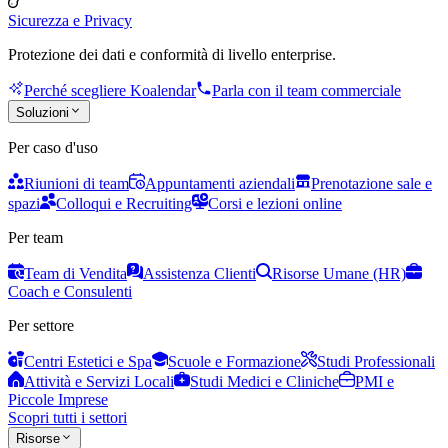
Sicurezza e Privacy
Protezione dei dati e conformità di livello enterprise.
Perché scegliere Koalendar
Parla con il team commerciale
Soluzioni
Per caso d'uso
Riunioni di team
Appuntamenti aziendali
Prenotazione sale e
spazi
Colloqui e Recruiting
Corsi e lezioni online
Per team
Team di Vendita
Assistenza Clienti
Risorse Umane (HR)
Coach e Consulenti
Per settore
Centri Estetici e Spa
Scuole e Formazione
Studi Professionali
Attività e Servizi Locali
Studi Medici e Cliniche
PMI e
Piccole Imprese
Scopri tutti i settori
Risorse