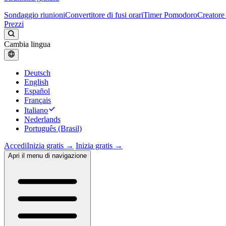
Sondaggio riunioni
Convertitore di fusi orari
Timer Pomodoro
Creatore 
Prezzi
Cambia lingua
Deutsch
English
Español
Français
Italiano
Nederlands
Português (Brasil)
Accedi
Inizia gratis →
Inizia gratis →
Apri il menu di navigazione