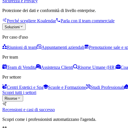
Sicurezza e Privacy
Protezione dei dati e conformità di livello enterprise.
Perché scegliere Koalendar
Parla con il team commerciale
Soluzioni
Per caso d'uso
Riunioni di team
Appuntamenti aziendali
Prenotazione sale e s
Per team
Team di Vendita
Assistenza Clienti
Risorse Umane (HR)
Coa
Per settore
Centri Estetici e Spa
Scuole e Formazione
Studi Professionali
Scopri tutti i settori
Risorse
Recensioni e casi di successo
Scopri come i professionisti automatizzano l'agenda.