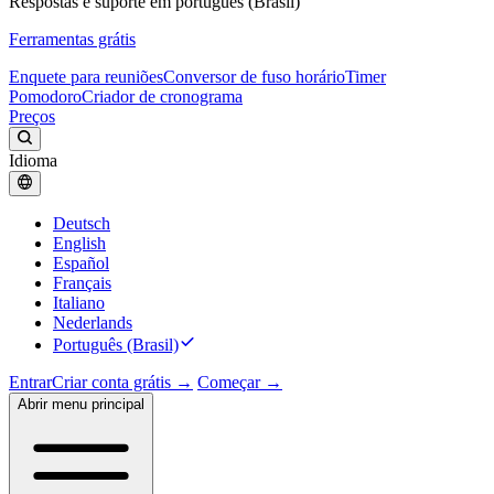
Respostas e suporte em português (Brasil)
Ferramentas grátis
Enquete para reuniões
Conversor de fuso horário
Timer
Pomodoro
Criador de cronograma
Preços
Idioma
Deutsch
English
Español
Français
Italiano
Nederlands
Português (Brasil)
Entrar
Criar conta grátis →
Começar →
Abrir menu principal