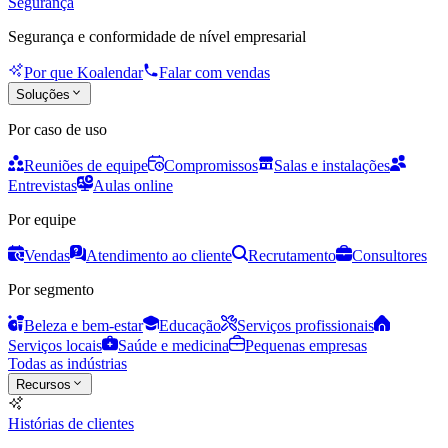
Segurança
Segurança e conformidade de nível empresarial
Por que Koalendar
Falar com vendas
Soluções
Por caso de uso
Reuniões de equipe
Compromissos
Salas e instalações
Entrevistas
Aulas online
Por equipe
Vendas
Atendimento ao cliente
Recrutamento
Consultores
Por segmento
Beleza e bem-estar
Educação
Serviços profissionais
Serviços locais
Saúde e medicina
Pequenas empresas
Todas as indústrias
Recursos
Histórias de clientes