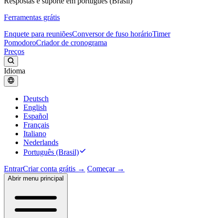
Respostas e suporte em português (Brasil)
Ferramentas grátis
Enquete para reuniões
Conversor de fuso horário
Timer
Pomodoro
Criador de cronograma
Preços
Idioma
Deutsch
English
Español
Français
Italiano
Nederlands
Português (Brasil)
Entrar
Criar conta grátis →
Começar →
Abrir menu principal