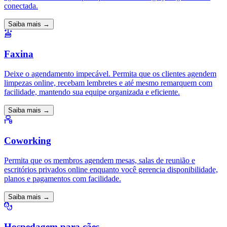
conectada.
Saiba mais →
Faxina
Deixe o agendamento impecável. Permita que os clientes agendem
limpezas online, recebam lembretes e até mesmo remarquem com
facilidade, mantendo sua equipe organizada e eficiente.
Saiba mais →
Coworking
Permita que os membros agendem mesas, salas de reunião e
escritórios privados online enquanto você gerencia disponibilidade,
planos e pagamentos com facilidade.
Saiba mais →
Hospedagem para cães