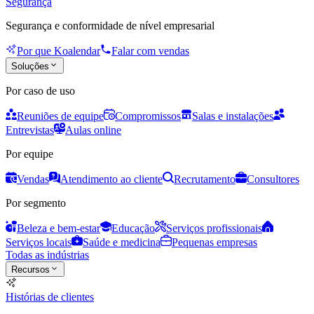
Segurança
Segurança e conformidade de nível empresarial
Por que Koalendar
Falar com vendas
Soluções
Por caso de uso
Reuniões de equipe
Compromissos
Salas e instalações
Entrevistas
Aulas online
Por equipe
Vendas
Atendimento ao cliente
Recrutamento
Consultores
Por segmento
Beleza e bem-estar
Educação
Serviços profissionais
Serviços locais
Saúde e medicina
Pequenas empresas
Todas as indústrias
Recursos
Histórias de clientes