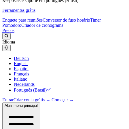
Respostas e suporte em português (Brasil)
Ferramentas grátis
Enquete para reuniões
Conversor de fuso horário
Timer
Pomodoro
Criador de cronograma
Preços
Idioma
Deutsch
English
Español
Français
Italiano
Nederlands
Português (Brasil)
Entrar
Criar conta grátis →
Começar →
Abrir menu principal