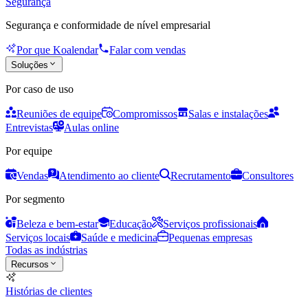
Segurança
Segurança e conformidade de nível empresarial
Por que Koalendar
Falar com vendas
Soluções
Por caso de uso
Reuniões de equipe
Compromissos
Salas e instalações
Entrevistas
Aulas online
Por equipe
Vendas
Atendimento ao cliente
Recrutamento
Consultores
Por segmento
Beleza e bem-estar
Educação
Serviços profissionais
Serviços locais
Saúde e medicina
Pequenas empresas
Todas as indústrias
Recursos
Histórias de clientes