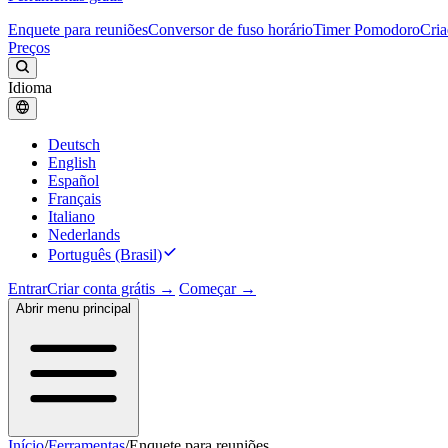
Enquete para reuniões
Conversor de fuso horário
Timer Pomodoro
Cria
Preços
Idioma
Deutsch
English
Español
Français
Italiano
Nederlands
Português (Brasil)
Entrar
Criar conta grátis →
Começar →
Abrir menu principal
Início
/
Ferramentas
/
Enquete para reuniões