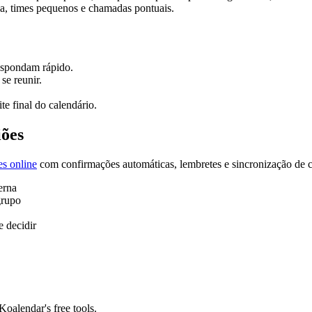
ula, times pequenos e chamadas pontuais.
respondam rápido.
se reunir.
te final do calendário.
iões
es online
com confirmações automáticas, lembretes e sincronização de c
erna
grupo
 decidir
oalendar's free tools.