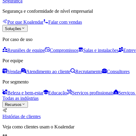
Segurança
Segurança e conformidade de nível empresarial
Por que Koalendar
Falar com vendas
Soluções
Por caso de uso
Reuniões de equipe
Compromissos
Salas e instalações
Entrev
Por equipe
Vendas
Atendimento ao cliente
Recrutamento
Consultores
Por segmento
Beleza e bem-estar
Educação
Serviços profissionais
Serviços 
Todas as indústrias
Recursos
Histórias de clientes
Veja como clientes usam o Koalendar