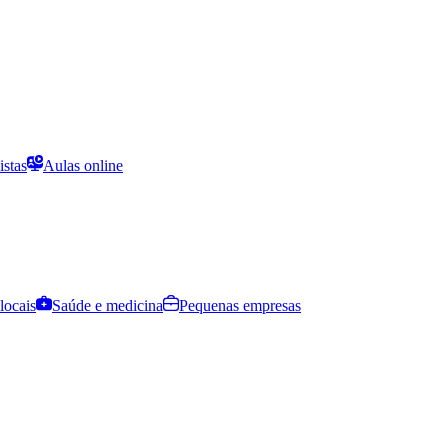
istas
Aulas online
locais
Saúde e medicina
Pequenas empresas