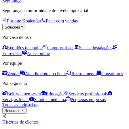
Segurança
Segurança e conformidade de nível empresarial
Por que Koalendar
Falar com vendas
Soluções
Por caso de uso
Reuniões de equipe
Compromissos
Salas e instalações
Entrevistas
Aulas online
Por equipe
Vendas
Atendimento ao cliente
Recrutamento
Consultores
Por segmento
Beleza e bem-estar
Educação
Serviços profissionais
Serviços locais
Saúde e medicina
Pequenas empresas
Todas as indústrias
Recursos
Histórias de clientes