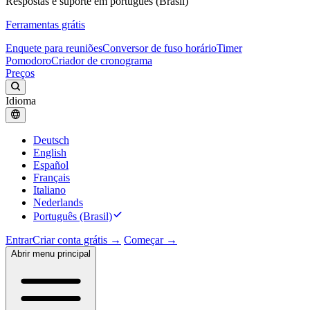
Respostas e suporte em português (Brasil)
Ferramentas grátis
Enquete para reuniões
Conversor de fuso horário
Timer
Pomodoro
Criador de cronograma
Preços
Idioma
Deutsch
English
Español
Français
Italiano
Nederlands
Português (Brasil)
Entrar
Criar conta grátis →
Começar →
Abrir menu principal