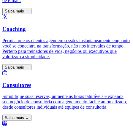
de e-mail.
Saiba mais →
Coaching
Permita que os clientes agendem sessões instantaneamente enquanto
você se concentra na transformação, não nos intervalos de tempo.
Perfeito para treinadores de vida, negócios ou executivos que
valorizam a simplicidade.
Saiba mais →
Consultores
Simplifique suas reservas, aumente as horas faturáveis ​​e expanda
seu negócio de consultoria com agendamento fácil e automatizado,
desde consultores individuais até equipes de consultoria.
Saiba mais →