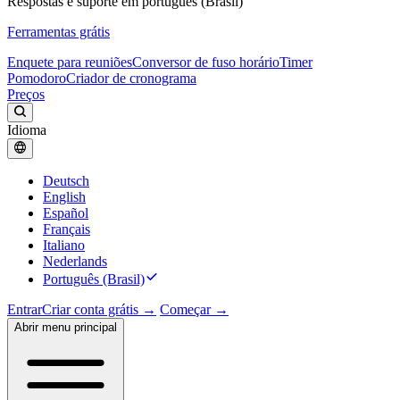
Respostas e suporte em português (Brasil)
Ferramentas grátis
Enquete para reuniões
Conversor de fuso horário
Timer
Pomodoro
Criador de cronograma
Preços
Idioma
Deutsch
English
Español
Français
Italiano
Nederlands
Português (Brasil)
Entrar
Criar conta grátis →
Começar →
Abrir menu principal