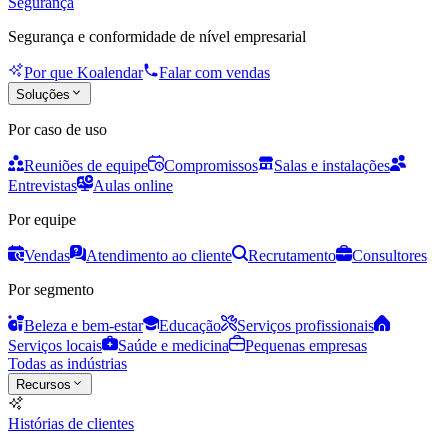
Segurança
Segurança e conformidade de nível empresarial
Por que Koalendar
Falar com vendas
Soluções
Por caso de uso
Reuniões de equipe
Compromissos
Salas e instalações
Entrevistas
Aulas online
Por equipe
Vendas
Atendimento ao cliente
Recrutamento
Consultores
Por segmento
Beleza e bem-estar
Educação
Serviços profissionais
Serviços locais
Saúde e medicina
Pequenas empresas
Todas as indústrias
Recursos
Histórias de clientes