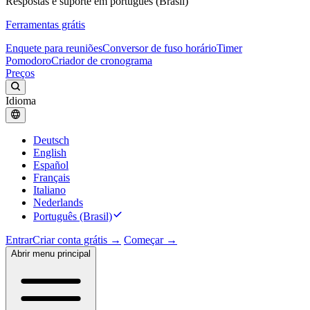
Respostas e suporte em português (Brasil)
Ferramentas grátis
Enquete para reuniões
Conversor de fuso horário
Timer
Pomodoro
Criador de cronograma
Preços
Idioma
Deutsch
English
Español
Français
Italiano
Nederlands
Português (Brasil)
Entrar
Criar conta grátis →
Começar →
Abrir menu principal