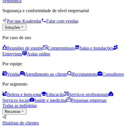
Segurança
Segurança e conformidade de nível empresarial
Por que Koalendar
Falar com vendas
Soluções
Por caso de uso
Reuniões de equipe
Compromissos
Salas e instalações
Entrevistas
Aulas online
Por equipe
Vendas
Atendimento ao cliente
Recrutamento
Consultores
Por segmento
Beleza e bem-estar
Educação
Serviços profissionais
Serviços locais
Saúde e medicina
Pequenas empresas
Todas as indústrias
Recursos
Histórias de clientes