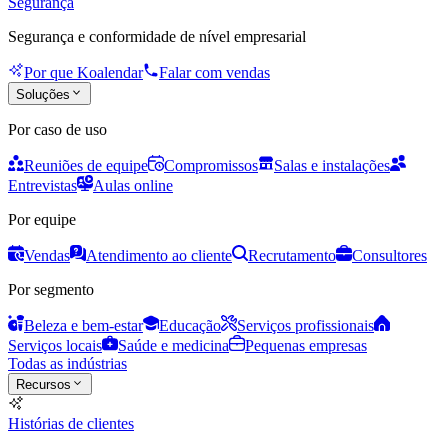
Segurança
Segurança e conformidade de nível empresarial
Por que Koalendar
Falar com vendas
Soluções
Por caso de uso
Reuniões de equipe
Compromissos
Salas e instalações
Entrevistas
Aulas online
Por equipe
Vendas
Atendimento ao cliente
Recrutamento
Consultores
Por segmento
Beleza e bem-estar
Educação
Serviços profissionais
Serviços locais
Saúde e medicina
Pequenas empresas
Todas as indústrias
Recursos
Histórias de clientes