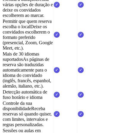
várias opções de duração e
✓
✓
deixe os convidados
escolherem ao marcar.
Permitir que quem reserva
escolha o local
Deixe os
convidados escolherem o
✓
✓
formato preferido
(presencial, Zoom, Google
Meet, etc.).
Mais de 30 idiomas
suportados
As páginas de
reserva são traduzidas
automaticamente para o
✓
✓
idioma do convidado
(inglês, francês, espanhol,
alemão, italiano, etc.).
Detecção automática de
✓
✓
fuso horário e idioma
Controle da sua
disponibilidade
Receba
reservas só quando quiser,
✓
✓
com limites, intervalos e
regras personalizadas.
Sessões ou aulas em