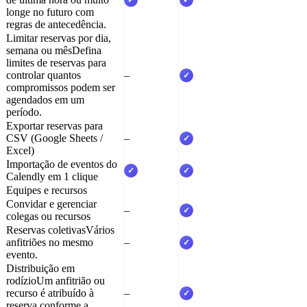
✓
✓
longe no futuro com
regras de antecedência.
Limitar reservas por dia,
semana ou mês
Defina
limites de reservas para
controlar quantos
–
✓
compromissos podem ser
agendados em um
período.
Exportar reservas para
CSV (Google Sheets /
–
✓
Excel)
Importação de eventos do
✓
✓
Calendly em 1 clique
Equipes e recursos
Convidar e gerenciar
–
✓
colegas ou recursos
Reservas coletivas
Vários
anfitriões no mesmo
–
✓
evento.
Distribuição em
rodízio
Um anfitrião ou
recurso é atribuído à
–
✓
reserva conforme a