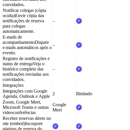
convidados.
Notificar colegas (cópia
oculta)
Envie cópia das
notificações de reserva
–
✓
para colegas
automaticamente.
E-mails de
acompanhamento
Dispare
–
✓
e-mails automáticos após o
evento.
Registro de notificações e
status de entrega
Veja o
histórico completo das
–
✓
notificações enviadas aos
convidados.
Integrações
Integrações com Google
2
Ilimitado
Agenda, Outlook e Apple
Zoom, Google Meet,
Google
Microsoft Teams e outras
✓
Meet
videoconferências
Receber reservas direto no
site (embed)
Incorpore
✓
✓
páginas de reserva do