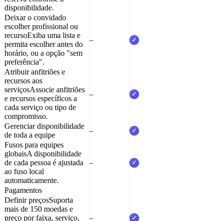
disponibilidade.
Deixar o convidado
escolher profissional ou
recurso
Exiba uma lista e
–
✓
permita escolher antes do
horário, ou a opção "sem
preferência".
Atribuir anfitriões e
recursos aos
serviços
Associe anfitriões
–
✓
e recursos específicos a
cada serviço ou tipo de
compromisso.
Gerenciar disponibilidade
–
✓
de toda a equipe
Fusos para equipes
globais
A disponibilidade
de cada pessoa é ajustada
–
✓
ao fuso local
automaticamente.
Pagamentos
Definir preços
Suporta
mais de 150 moedas e
preço por faixa, serviço,
–
✓