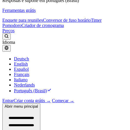
Respostas e suporte em português (Brasil)
Ferramentas grátis
Enquete para reuniões
Conversor de fuso horário
Timer
Pomodoro
Criador de cronograma
Preços
Idioma
Deutsch
English
Español
Français
Italiano
Nederlands
Português (Brasil)
Entrar
Criar conta grátis →
Começar →
Abrir menu principal