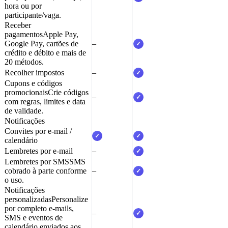
hora ou por
participante/vaga.
Receber
pagamentos
Apple Pay,
Google Pay, cartões de
–
✓
crédito e débito e mais de
20 métodos.
Recolher impostos
–
✓
Cupons e códigos
promocionais
Crie códigos
–
✓
com regras, limites e data
de validade.
Notificações
Convites por e-mail /
✓
✓
calendário
Lembretes por e-mail
–
✓
Lembretes por SMS
SMS
cobrado à parte conforme
–
✓
o uso.
Notificações
personalizadas
Personalize
por completo e-mails,
–
✓
SMS e eventos de
calendário enviados aos