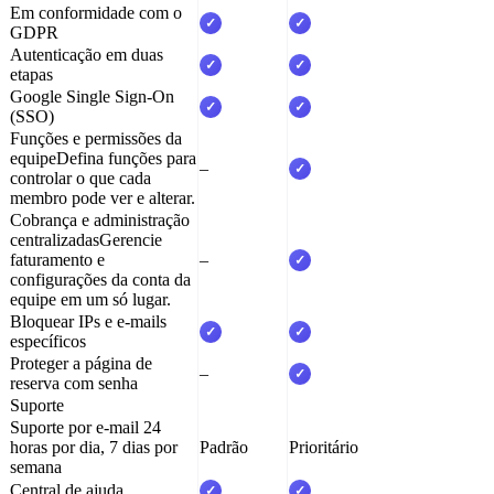
Em conformidade com o
✓
✓
GDPR
Autenticação em duas
✓
✓
etapas
Google Single Sign-On
✓
✓
(SSO)
Funções e permissões da
equipe
Defina funções para
–
✓
controlar o que cada
membro pode ver e alterar.
Cobrança e administração
centralizadas
Gerencie
faturamento e
–
✓
configurações da conta da
equipe em um só lugar.
Bloquear IPs e e-mails
✓
✓
específicos
Proteger a página de
–
✓
reserva com senha
Suporte
Suporte por e-mail 24
horas por dia, 7 dias por
Padrão
Prioritário
semana
Central de ajuda
✓
✓