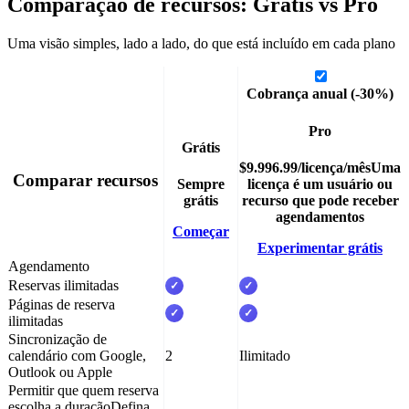
Comparação de recursos: Grátis vs Pro
Uma visão simples, lado a lado, do que está incluído em cada plano
Cobrança anual
(-30%)
Pro
Grátis
$
9.99
6.99
/
licença
/mês
Uma
Comparar recursos
Sempre
licença é um usuário ou
grátis
recurso que pode receber
agendamentos
Começar
Experimentar grátis
Agendamento
Reservas ilimitadas
✓
✓
Páginas de reserva
✓
✓
ilimitadas
Sincronização de
calendário com Google,
2
Ilimitado
Outlook ou Apple
Permitir que quem reserva
escolha a duração
Defina