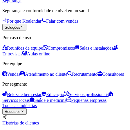
Segurança
Segurança e conformidade de nível empresarial
Por que Koalendar
Falar com vendas
Soluções
Por caso de uso
Reuniões de equipe
Compromissos
Salas e instalações
Entrevistas
Aulas online
Por equipe
Vendas
Atendimento ao cliente
Recrutamento
Consultores
Por segmento
Beleza e bem-estar
Educação
Serviços profissionais
Serviços locais
Saúde e medicina
Pequenas empresas
Todas as indústrias
Recursos
Histórias de clientes