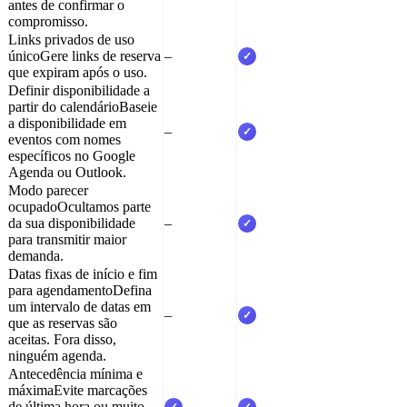
antes de confirmar o
compromisso.
Links privados de uso
único
Gere links de reserva
–
✓
que expiram após o uso.
Definir disponibilidade a
partir do calendário
Baseie
a disponibilidade em
–
✓
eventos com nomes
específicos no Google
Agenda ou Outlook.
Modo parecer
ocupado
Ocultamos parte
da sua disponibilidade
–
✓
para transmitir maior
demanda.
Datas fixas de início e fim
para agendamento
Defina
um intervalo de datas em
–
✓
que as reservas são
aceitas. Fora disso,
ninguém agenda.
Antecedência mínima e
máxima
Evite marcações
de última hora ou muito