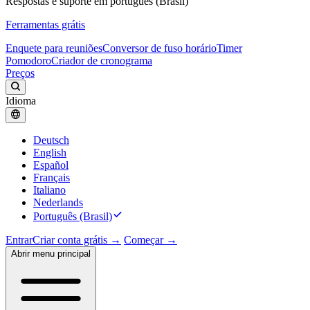
Respostas e suporte em português (Brasil)
Ferramentas grátis
Enquete para reuniões
Conversor de fuso horário
Timer
Pomodoro
Criador de cronograma
Preços
Idioma
Deutsch
English
Español
Français
Italiano
Nederlands
Português (Brasil)
Entrar
Criar conta grátis →
Começar →
Abrir menu principal