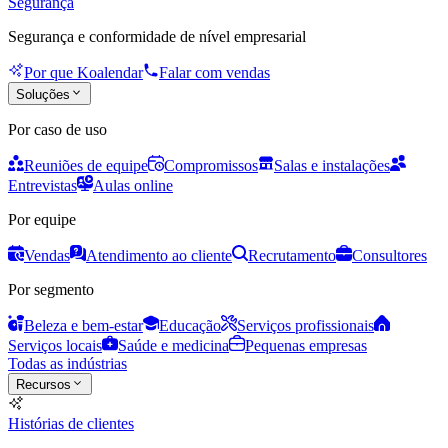
Segurança
Segurança e conformidade de nível empresarial
Por que Koalendar
Falar com vendas
Soluções
Por caso de uso
Reuniões de equipe
Compromissos
Salas e instalações
Entrevistas
Aulas online
Por equipe
Vendas
Atendimento ao cliente
Recrutamento
Consultores
Por segmento
Beleza e bem-estar
Educação
Serviços profissionais
Serviços locais
Saúde e medicina
Pequenas empresas
Todas as indústrias
Recursos
Histórias de clientes