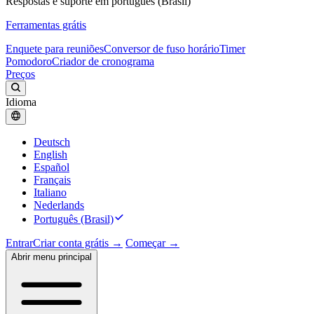
Respostas e suporte em português (Brasil)
Ferramentas grátis
Enquete para reuniões
Conversor de fuso horário
Timer
Pomodoro
Criador de cronograma
Preços
Idioma
Deutsch
English
Español
Français
Italiano
Nederlands
Português (Brasil)
Entrar
Criar conta grátis →
Começar →
Abrir menu principal