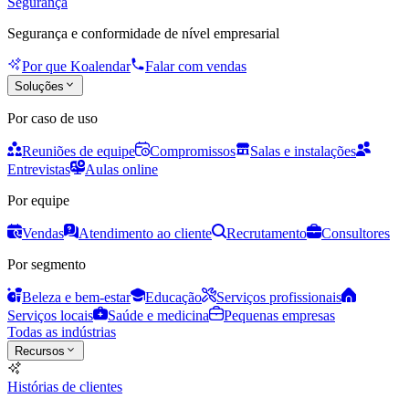
Segurança
Segurança e conformidade de nível empresarial
Por que Koalendar
Falar com vendas
Soluções
Por caso de uso
Reuniões de equipe
Compromissos
Salas e instalações
Entrevistas
Aulas online
Por equipe
Vendas
Atendimento ao cliente
Recrutamento
Consultores
Por segmento
Beleza e bem-estar
Educação
Serviços profissionais
Serviços locais
Saúde e medicina
Pequenas empresas
Todas as indústrias
Recursos
Histórias de clientes