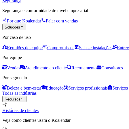
Segurança
Segurança e conformidade de nível empresarial
Por que Koalendar
Falar com vendas
Soluções
Por caso de uso
Reuniões de equipe
Compromissos
Salas e instalações
Entrev
Por equipe
Vendas
Atendimento ao cliente
Recrutamento
Consultores
Por segmento
Beleza e bem-estar
Educação
Serviços profissionais
Serviços 
Todas as indústrias
Recursos
Histórias de clientes
Veja como clientes usam o Koalendar