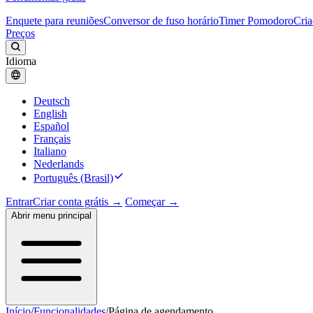
Enquete para reuniões
Conversor de fuso horário
Timer Pomodoro
Cria
Preços
Idioma
Deutsch
English
Español
Français
Italiano
Nederlands
Português (Brasil)
Entrar
Criar conta grátis →
Começar →
Abrir menu principal
Início
/
Funcionalidades
/
Página de agendamento