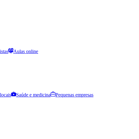
istas
Aulas online
locais
Saúde e medicina
Pequenas empresas