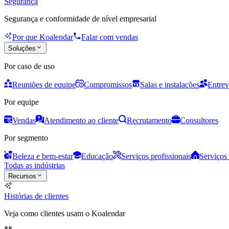
Segurança
Segurança e conformidade de nível empresarial
Por que Koalendar
Falar com vendas
Soluções
Por caso de uso
Reuniões de equipe
Compromissos
Salas e instalações
Entrev
Por equipe
Vendas
Atendimento ao cliente
Recrutamento
Consultores
Por segmento
Beleza e bem-estar
Educação
Serviços profissionais
Serviços 
Todas as indústrias
Recursos
Histórias de clientes
Veja como clientes usam o Koalendar