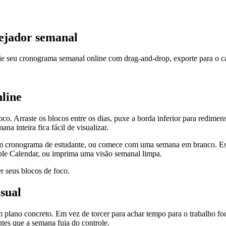
ejador semanal
ie seu cronograma semanal online com drag-and-drop, exporte para o c
line
co. Arraste os blocos entre os dias, puxe a borda inferior para redimen
a inteira fica fácil de visualizar.
 cronograma de estudante, ou comece com uma semana em branco. Este
le Calendar, ou imprima uma visão semanal limpa.
r seus blocos de foco.
sual
ano concreto. Em vez de torcer para achar tempo para o trabalho focad
ntes que a semana fuja do controle.