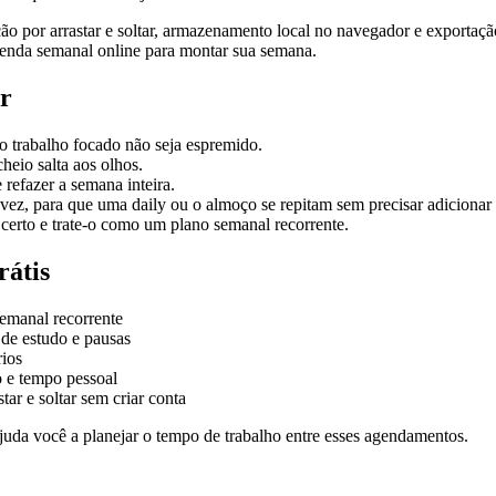
ção por arrastar e soltar, armazenamento local no navegador e exportaç
enda semanal online para montar sua semana.
r
o trabalho focado não seja espremido.
heio salta aos olhos.
efazer a semana inteira.
vez, para que uma daily ou o almoço se repitam sem precisar adicionar
 certo e trate-o como um plano semanal recorrente.
rátis
emanal recorrente
de estudo e pausas
ios
o e tempo pessoal
ar e soltar sem criar conta
 ajuda você a planejar o tempo de trabalho entre esses agendamentos.