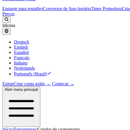
Enquete para reuniões
Conversor de fuso horário
Timer Pomodoro
Cria
Preços
Idioma
Deutsch
English
Español
Français
Italiano
Nederlands
Português (Brasil)
Entrar
Criar conta grátis →
Começar →
Abrir menu principal
Início
/
Ferramentas
/
Criador de cronograma