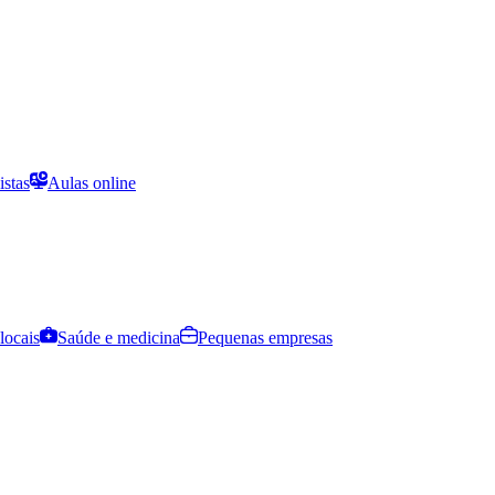
istas
Aulas online
locais
Saúde e medicina
Pequenas empresas