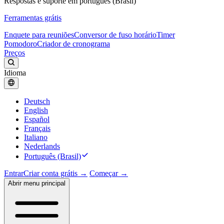
Respostas e suporte em português (Brasil)
Ferramentas grátis
Enquete para reuniões
Conversor de fuso horário
Timer
Pomodoro
Criador de cronograma
Preços
Idioma
Deutsch
English
Español
Français
Italiano
Nederlands
Português (Brasil)
Entrar
Criar conta grátis →
Começar →
Abrir menu principal