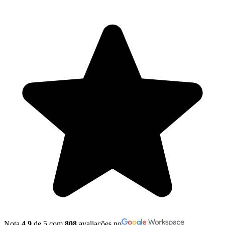
Nota
4,9
de 5 com
808
avaliações no