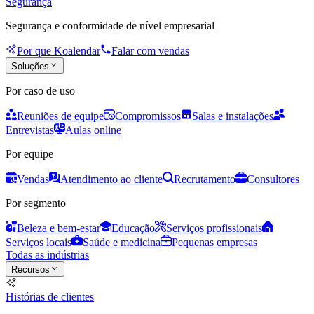
Segurança
Segurança e conformidade de nível empresarial
Por que Koalendar
Falar com vendas
Soluções
Por caso de uso
Reuniões de equipe
Compromissos
Salas e instalações
Entrevistas
Aulas online
Por equipe
Vendas
Atendimento ao cliente
Recrutamento
Consultores
Por segmento
Beleza e bem-estar
Educação
Serviços profissionais
Serviços locais
Saúde e medicina
Pequenas empresas
Todas as indústrias
Recursos
Histórias de clientes