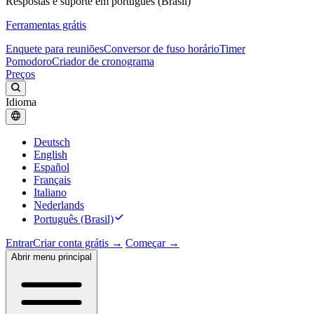
Respostas e suporte em português (Brasil)
Ferramentas grátis
Enquete para reuniões
Conversor de fuso horário
Timer
Pomodoro
Criador de cronograma
Preços
Idioma
Deutsch
English
Español
Français
Italiano
Nederlands
Português (Brasil)
Entrar
Criar conta grátis →
Começar →
Abrir menu principal