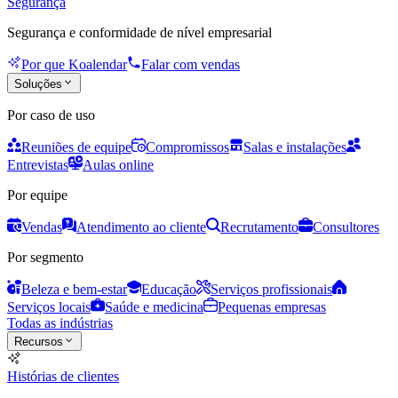
Segurança
Segurança e conformidade de nível empresarial
Por que Koalendar
Falar com vendas
Soluções
Por caso de uso
Reuniões de equipe
Compromissos
Salas e instalações
Entrevistas
Aulas online
Por equipe
Vendas
Atendimento ao cliente
Recrutamento
Consultores
Por segmento
Beleza e bem-estar
Educação
Serviços profissionais
Serviços locais
Saúde e medicina
Pequenas empresas
Todas as indústrias
Recursos
Histórias de clientes