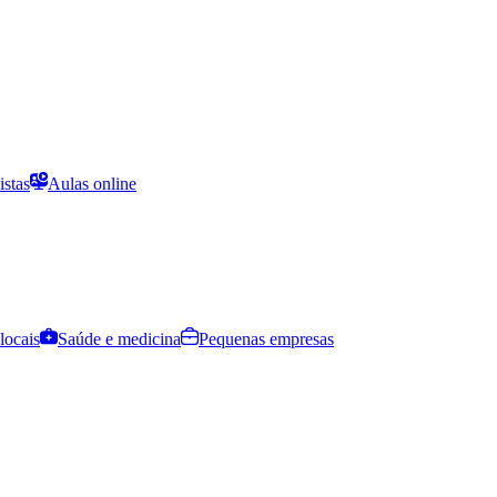
istas
Aulas online
locais
Saúde e medicina
Pequenas empresas