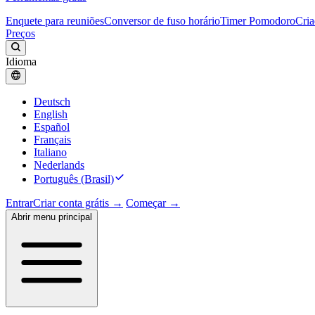
Enquete para reuniões
Conversor de fuso horário
Timer Pomodoro
Cria
Preços
Idioma
Deutsch
English
Español
Français
Italiano
Nederlands
Português (Brasil)
Entrar
Criar conta grátis →
Começar →
Abrir menu principal