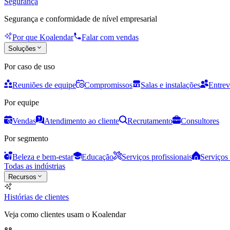
Segurança
Segurança e conformidade de nível empresarial
Por que Koalendar
Falar com vendas
Soluções
Por caso de uso
Reuniões de equipe
Compromissos
Salas e instalações
Entrev
Por equipe
Vendas
Atendimento ao cliente
Recrutamento
Consultores
Por segmento
Beleza e bem-estar
Educação
Serviços profissionais
Serviços 
Todas as indústrias
Recursos
Histórias de clientes
Veja como clientes usam o Koalendar