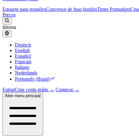
Enquete para reuniões
Conversor de fuso horário
Timer Pomodoro
Cria
Preços
Idioma
Deutsch
English
Español
Français
Italiano
Nederlands
Português (Brasil)
Entrar
Criar conta grátis →
Começar →
Abrir menu principal