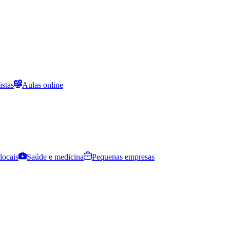
istas
Aulas online
locais
Saúde e medicina
Pequenas empresas