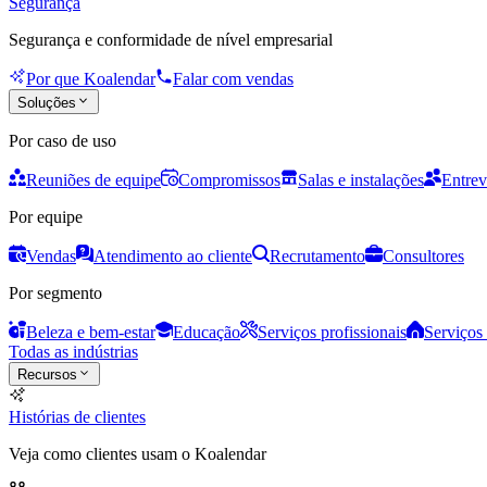
Segurança
Segurança e conformidade de nível empresarial
Por que Koalendar
Falar com vendas
Soluções
Por caso de uso
Reuniões de equipe
Compromissos
Salas e instalações
Entrev
Por equipe
Vendas
Atendimento ao cliente
Recrutamento
Consultores
Por segmento
Beleza e bem-estar
Educação
Serviços profissionais
Serviços 
Todas as indústrias
Recursos
Histórias de clientes
Veja como clientes usam o Koalendar