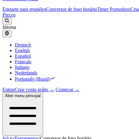
Enquete para reuniões
Conversor de fuso horário
Timer Pomodoro
Cria
Preços
Idioma
Deutsch
English
Español
Français
Italiano
Nederlands
Português (Brasil)
Entrar
Criar conta grátis →
Começar →
Abrir menu principal
Início
/
Ferramentas
/
Conversor de fuso horário