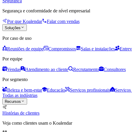
Segurança
Segurança e conformidade de nível empresarial
Por que Koalendar
Falar com vendas
Soluções
Por caso de uso
Reuniões de equipe
Compromissos
Salas e instalações
Entrev
Por equipe
Vendas
Atendimento ao cliente
Recrutamento
Consultores
Por segmento
Beleza e bem-estar
Educação
Serviços profissionais
Serviços 
Todas as indústrias
Recursos
Histórias de clientes
Veja como clientes usam o Koalendar