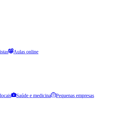
istas
Aulas online
locais
Saúde e medicina
Pequenas empresas