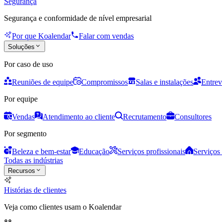
Segurança
Segurança e conformidade de nível empresarial
Por que Koalendar
Falar com vendas
Soluções
Por caso de uso
Reuniões de equipe
Compromissos
Salas e instalações
Entrev
Por equipe
Vendas
Atendimento ao cliente
Recrutamento
Consultores
Por segmento
Beleza e bem-estar
Educação
Serviços profissionais
Serviços 
Todas as indústrias
Recursos
Histórias de clientes
Veja como clientes usam o Koalendar