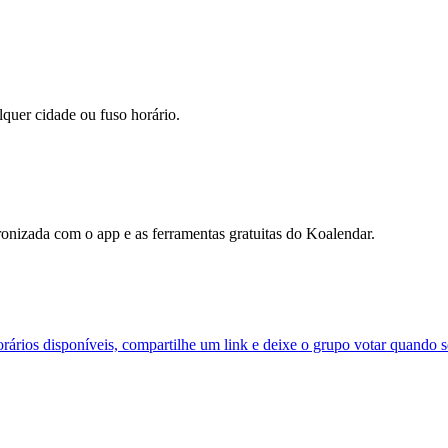
lquer cidade ou fuso horário.
onizada com o app e as ferramentas gratuitas do Koalendar.
orários disponíveis, compartilhe um link e deixe o grupo votar quando s