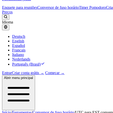
Enquete para reuniões
Conversor de fuso horário
Timer Pomodoro
Cria
Preços
Idioma
Deutsch
English
Español
Français
Italiano
Nederlands
Português (Brasil)
Entrar
Criar conta grátis →
Começar →
Abrir menu principal
Início
/
Ferramentas
/
Conversor de fuso horário
/
UTC para EST convers