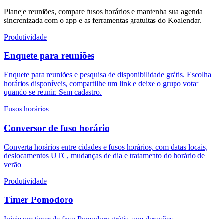
Planeje reuniões, compare fusos horários e mantenha sua agenda
sincronizada com o app e as ferramentas gratuitas do Koalendar.
Produtividade
Enquete para reuniões
Enquete para reuniões e pesquisa de disponibilidade grátis. Escolha
horários disponíveis, compartilhe um link e deixe o grupo votar
quando se reunir. Sem cadastro.
Fusos horários
Conversor de fuso horário
Converta horários entre cidades e fusos horários, com datas locais,
deslocamentos UTC, mudanças de dia e tratamento do horário de
verão.
Produtividade
Timer Pomodoro
Inicie um timer de foco Pomodoro grátis com durações