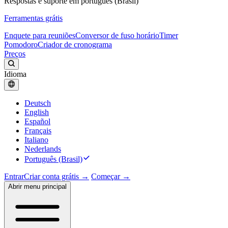
Respostas e suporte em português (Brasil)
Ferramentas grátis
Enquete para reuniões
Conversor de fuso horário
Timer
Pomodoro
Criador de cronograma
Preços
Idioma
Deutsch
English
Español
Français
Italiano
Nederlands
Português (Brasil)
Entrar
Criar conta grátis →
Começar →
Abrir menu principal