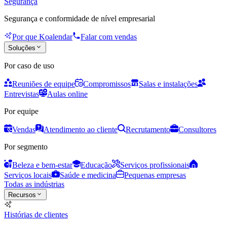
Segurança
Segurança e conformidade de nível empresarial
Por que Koalendar
Falar com vendas
Soluções
Por caso de uso
Reuniões de equipe
Compromissos
Salas e instalações
Entrevistas
Aulas online
Por equipe
Vendas
Atendimento ao cliente
Recrutamento
Consultores
Por segmento
Beleza e bem-estar
Educação
Serviços profissionais
Serviços locais
Saúde e medicina
Pequenas empresas
Todas as indústrias
Recursos
Histórias de clientes