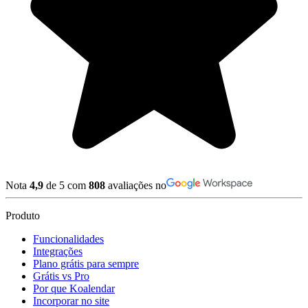
Nota
4,9
de 5 com
808
avaliações no
Produto
Funcionalidades
Integrações
Plano grátis para sempre
Grátis vs Pro
Por que Koalendar
Incorporar no site