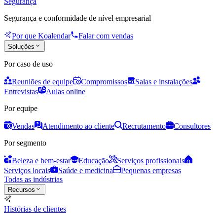
Segurança
Segurança e conformidade de nível empresarial
Por que Koalendar
Falar com vendas
Soluções
Por caso de uso
Reuniões de equipe
Compromissos
Salas e instalações
Entrevistas
Aulas online
Por equipe
Vendas
Atendimento ao cliente
Recrutamento
Consultores
Por segmento
Beleza e bem-estar
Educação
Serviços profissionais
Serviços locais
Saúde e medicina
Pequenas empresas
Todas as indústrias
Recursos
Histórias de clientes