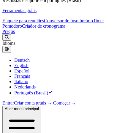
Respostas e suporte em português (Brasil)
Ferramentas grátis
Enquete para reuniões
Conversor de fuso horário
Timer
Pomodoro
Criador de cronograma
Preços
Idioma
Deutsch
English
Español
Français
Italiano
Nederlands
Português (Brasil)
Entrar
Criar conta grátis →
Começar →
Abrir menu principal