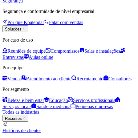
Segurança
Segurança e conformidade de nível empresarial
Por que Koalendar
Falar com vendas
Soluções
Por caso de uso
Reuniões de equipe
Compromissos
Salas e instalações
Entrevistas
Aulas online
Por equipe
Vendas
Atendimento ao cliente
Recrutamento
Consultores
Por segmento
Beleza e bem-estar
Educação
Serviços profissionais
Serviços locais
Saúde e medicina
Pequenas empresas
Todas as indústrias
Recursos
Histórias de clientes