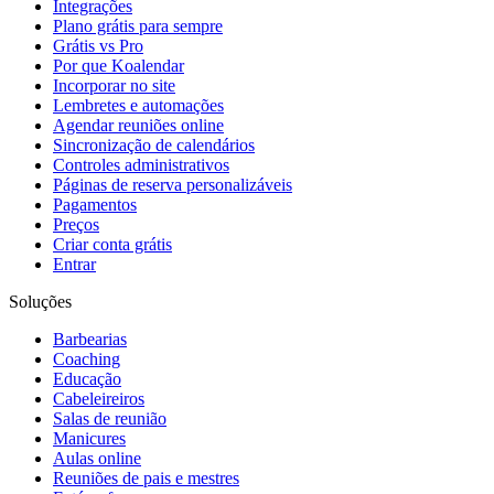
Integrações
Plano grátis para sempre
Grátis vs Pro
Por que Koalendar
Incorporar no site
Lembretes e automações
Agendar reuniões online
Sincronização de calendários
Controles administrativos
Páginas de reserva personalizáveis
Pagamentos
Preços
Criar conta grátis
Entrar
Soluções
Barbearias
Coaching
Educação
Cabeleireiros
Salas de reunião
Manicures
Aulas online
Reuniões de pais e mestres