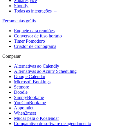
Squarespace
Shopify
Todas as integrações →
Ferramentas grátis
Enquete para reuniões
Conversor de fuso horário
Timer Pomodoro
Criador de cronograma
Comparar
Alternativas ao Calendly
Alternativas ao Acuity Scheduling
Google Calendar
Microsoft Bookings
Setmore
Doodle
SimplyBook.me
YouCanBook.me
Appointlet
When2meet
Mudar para o Koalendar
Comparativo de software de agendamento