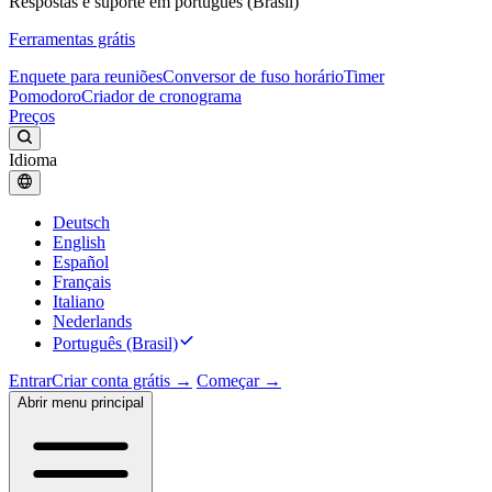
Respostas e suporte em português (Brasil)
Ferramentas grátis
Enquete para reuniões
Conversor de fuso horário
Timer
Pomodoro
Criador de cronograma
Preços
Idioma
Deutsch
English
Español
Français
Italiano
Nederlands
Português (Brasil)
Entrar
Criar conta grátis →
Começar →
Abrir menu principal